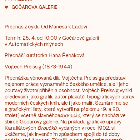
GOČÁROVA GALERIE
Přednáš z cyklu Od Mánesa k Ladovi
Termín: 25. 4. od 10:00 v Gočárově galerii
v Automatických mlýnech
Přednáší kurátorka Hana Řeháková
Vojtěch Preissig
(1873-1944)
Přednáška věnovaná dílu Vojtěcha Preissiga představí
nejenom práce významného českého umělce, ale i jeho
poutavý životní příběh a osobnost. Vojtěch Preissig vynikl
především jako grafik, autor plakátů, typografických úprav
moderních českých knih, ale i jako malíř. Seznámíme se
s grafickými listy, které vytvořil na přelomu 19. a 20.
století, včetně slavného
Modráčka
, který se nachází ve
sbírce Gočárovy galerie. Na příkladu grafické úpravy
Karafiátových
Broučků,
vydaných v roce 1902, si
ukážeme, jak invenčním způsobem spojil do té doby