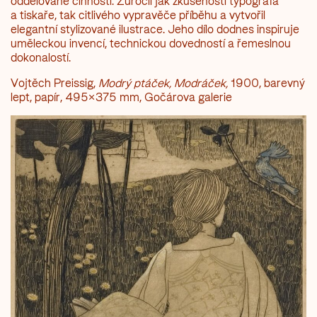
oddělované činnosti. Zúročil jak zkušenosti typografa
a tiskaře, tak citlivého vypravěče příběhu a vytvořil
elegantní stylizované ilustrace. Jeho dílo dodnes inspiruje
uměleckou invencí, technickou dovedností a řemeslnou
dokonalostí.
Vojtěch Preissig,
Modrý ptáček, Modráček,
1900, barevný
lept, papír, 495×375 mm, Gočárova galerie