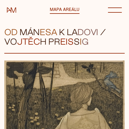
Automatické mlýny
MAPA AREÁLU
OD
MÁN
ESA
K LA
D
OVI
/
VO
JTĚC
H PR
EIS
S
I
G