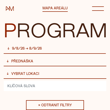
Automatické mlýny
MAPA AREÁLU
P
ROG
RA
M
9/8/26 → 8/9/26
PŘEDNÁŠKA
VYBRAT LOKACI
× ODTRANIT FILTRY