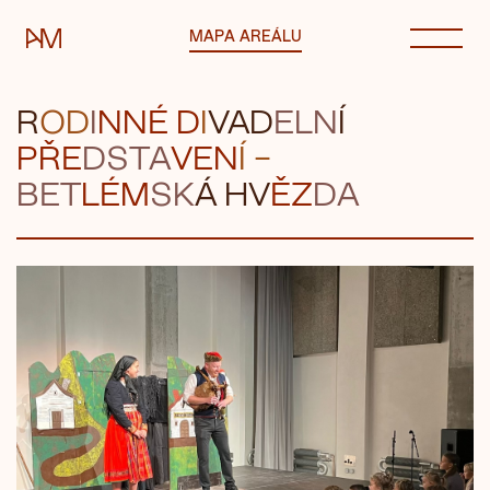
Automatické mlýny
MAPA AREÁLU
R
OD
I
NN
É D
I
VAD
E
LN
Í
PŘE
D
STA
VEN
Í –
BET
LÉM
SK
Á H
V
ĚZ
D
A