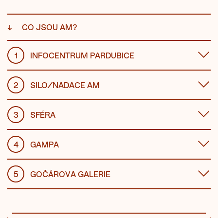
↓
CO JSOU AM?
1
INFOCENTRUM PARDUBICE
2
SILO/NADACE AM
3
SFÉRA
4
GAMPA
5
GOČÁROVA GALERIE