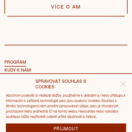
VÍCE O AM
PROGRAM
KUDY K NÁM
NÁVŠTĚVA
SPRAVOVAT SOUHLAS S
O MLÝNECH
COOKIES
Abychom poskytli co nejlepší služby, používáme k ukládání a/nebo přístupu k
PRONÁJMY
informacím o zařízení, technologie jako jsou soubory cookies. Souhlas s
těmito technologiemi nám umožní zpracovávat údaje, jako je chování při
SVATBA V AM
procházení nebo jedinečná ID na tomto webu. Nesouhlas nebo odvolání
ADVENT 2026 V AM
souhlasu může nepříznivě ovlivnit určité vlastnosti a funkce.
KONTAKTY
PŘÍJMOUT