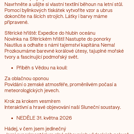
Navrhněte a ušijte si vlastní textilní běhoun na letní stůl.
Pomocí bylinkových tiskátek vytvoříte vzor a ubrus
dokončíte na šicích strojích. Látky i barvy máme
připravené.
Sférické hřiště: Expedice do hlubin oceánu
Novinka na Sférickém hřišti! Nastupte do ponorky
Nautilus a odhalte s námi tajemství kapitána Nema!
Prozkoumáme barevné korálové útesy, tajuplné mořské
tvory a fascinující podmořský svět.
Příběh s Vědou na kouli:
Za oblačnou oponou
Povídání o zemské atmosféře, proměnlivém počasí a
meteorologických jevech.
Krok za krokem vesmírem
Interaktivní a hravé objevování naší Sluneční soustavy.
NEDĚLE 31. května 2026
Hádej, v čem jsem jedinečný