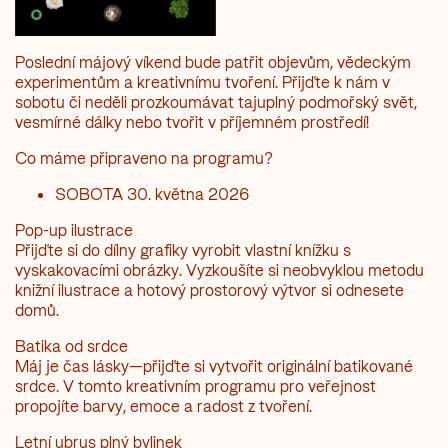
Poslední májový víkend bude patřit objevům, vědeckým
experimentům a kreativnímu tvoření. Přijďte k nám v
sobotu či neděli prozkoumávat tajuplný podmořský svět,
vesmírné dálky nebo tvořit v příjemném prostředí!
Co máme připraveno na programu?
SOBOTA 30. května 2026
Pop-up ilustrace
Přijďte si do dílny grafiky vyrobit vlastní knížku s
vyskakovacími obrázky. Vyzkoušíte si neobvyklou metodu
knižní ilustrace a hotový prostorový výtvor si odnesete
domů.
Batika od srdce
Máj je čas lásky—přijďte si vytvořit originální batikované
srdce. V tomto kreativním programu pro veřejnost
propojíte barvy, emoce a radost z tvoření.
Letní ubrus plný bylinek