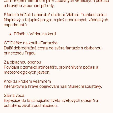
Jarní experimentárium plné zábavných vědeckých pokusů
a hravého zkoumání přírody.
Sférické hřiště: Laboratoř doktora Viktora Frankensteina
Napínavý a tajuplný program plný nečekaných vědeckých
experimentů.
Příběh s Vědou na kouli
ČT Déčko na kouli—Fantazíro
Další dobrodružná cesta do světa fantazie s oblíbenou
princeznou Prgou.
Za oblačnou oponou
Povídání o zemské atmosféře, proměnlivém počasí a
meteorologických jevech.
Krok za krokem vesmírem
Interaktivní a hravé objevování naší Sluneční soustavy.
Samá voda
Expedice do fascinujícího světa světových oceánů a
bohatého života pod hladinou.