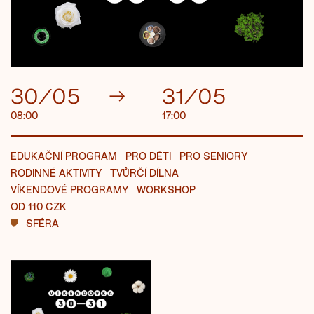
30/05
→
31/05
08:00
17:00
EDUKAČNÍ PROGRAM
PRO DĚTI
PRO SENIORY
RODINNÉ AKTIVITY
TVŮRČÍ DÍLNA
VÍKENDOVÉ PROGRAMY
WORKSHOP
OD 110 CZK
SFÉRA