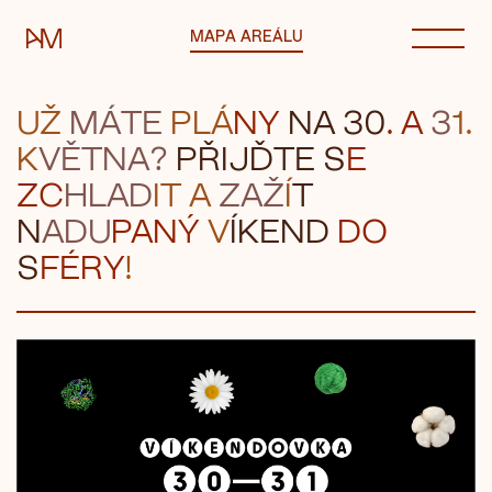
Automatické mlýny
MAPA AREÁLU
UŽ
MÁT
E
PLÁ
N
Y
NA 3
0
.
A
3
1.
K
VĚTN
A?
PŘI
JĎ
TE S
E
ZC
HLAD
IT A
ZAŽ
Í
T
N
ADU
PANÝ
V
Í
KEND
DO
S
FÉRY
!