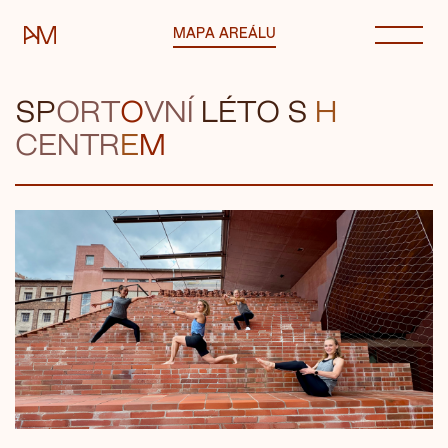
Automatické mlýny
MAPA AREÁLU
SP
O
RT
O
VNÍ
LÉTO
S
H
CENT
R
E
M