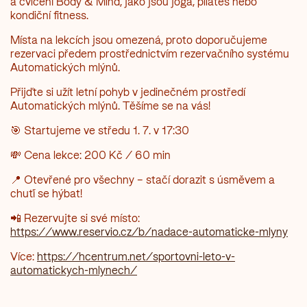
a cvičení Body & Mind, jako jsou jóga, pilates nebo
kondiční fitness.
Místa na lekcích jsou omezená, proto doporučujeme
rezervaci předem prostřednictvím rezervačního systému
Automatických mlýnů.
Přijďte si užít letní pohyb v jedinečném prostředí
Automatických mlýnů. Těšíme se na vás!
🎯 Startujeme ve středu 1. 7. v 17:30
💸 Cena lekce: 200 Kč / 60 min
📍 Otevřené pro všechny – stačí dorazit s úsměvem a
chuťí se hýbat!
📲 Rezervujte si své místo:
https://www.reservio.cz/b/nadace-automaticke-mlyny
Více:
https://hcentrum.net/sportovni-leto-v-
automatickych-mlynech/