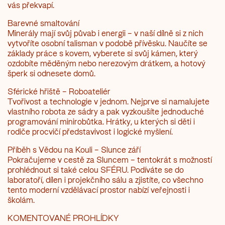
vás překvapí.
Barevné smaltování
Minerály mají svůj půvab i energii – v naší dílně si z nich
vytvoříte osobní talisman v podobě přívěsku. Naučíte se
základy práce s kovem, vyberete si svůj kámen, který
ozdobíte měděným nebo nerezovým drátkem, a hotový
šperk si odnesete domů.
Sférické hřiště – Roboateliér
Tvořivost a technologie v jednom. Nejprve si namalujete
vlastního robota ze sádry a pak vyzkoušíte jednoduché
programování minirobůtka. Hrátky, u kterých si děti i
rodiče procvičí představivost i logické myšlení.
Příběh s Vědou na Kouli – Slunce září
Pokračujeme v cestě za Sluncem – tentokrát s možností
prohlédnout si také celou SFÉRU. Podíváte se do
laboratoří, dílen i projekčního sálu a zjistíte, co všechno
tento moderní vzdělávací prostor nabízí veřejnosti i
školám.
KOMENTOVANÉ PROHLÍDKY