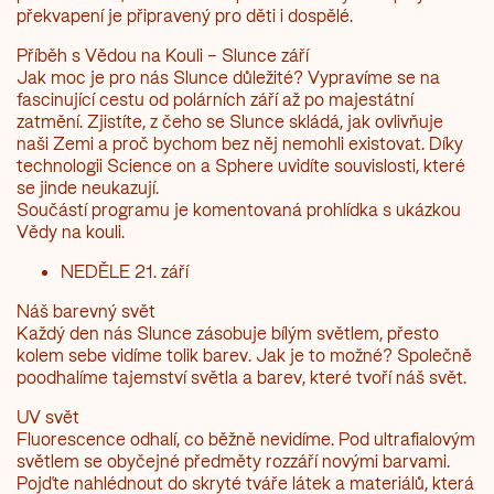
překvapení je připravený pro děti i dospělé.
Příběh s Vědou na Kouli – Slunce září
Jak moc je pro nás Slunce důležité? Vypravíme se na
fascinující cestu od polárních září až po majestátní
zatmění. Zjistíte, z čeho se Slunce skládá, jak ovlivňuje
naši Zemi a proč bychom bez něj nemohli existovat. Díky
technologii Science on a Sphere uvidíte souvislosti, které
se jinde neukazují.
Součástí programu je komentovaná prohlídka s ukázkou
Vědy na kouli.
NEDĚLE 21. září
Náš barevný svět
Každý den nás Slunce zásobuje bílým světlem, přesto
kolem sebe vidíme tolik barev. Jak je to možné? Společně
poodhalíme tajemství světla a barev, které tvoří náš svět.
UV svět
Fluorescence odhalí, co běžně nevidíme. Pod ultrafialovým
světlem se obyčejné předměty rozzáří novými barvami.
Pojďte nahlédnout do skryté tváře látek a materiálů, která