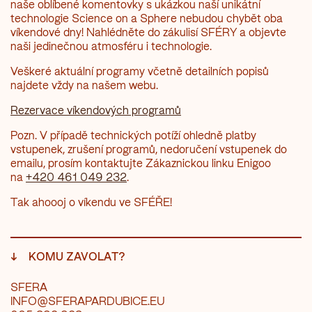
naše oblíbené komentovky s ukázkou naší unikátní
technologie Science on a Sphere nebudou chybět oba
víkendové dny! Nahlédněte do zákulisí SFÉRY a objevte
naši jedinečnou atmosféru i technologie.
Veškeré aktuální programy včetně detailních popisů
najdete vždy na našem webu.
Rezervace víkendových programů
Pozn. V případě technických potíží ohledně platby
vstupenek, zrušení programů, nedoručení vstupenek do
emailu, prosím kontaktujte Zákaznickou linku Enigoo
na
+420 461 049 232
.
Tak ahoooj o víkendu ve SFÉŘE!
↓
KOMU ZAVOLAT?
SFERA
INFO@SFERAPARDUBICE.EU