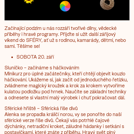
Začínající podzim u nás rozzáří tvořivé dílny, vědecké
příběhy i hravé programy. Přijďte si užít další zářijový
víkend do SFÉRY, ať už s rodinou, kamarády, dětmi, nebo
sami. Těšíme se!
SOBOTA 20. září
Sluníčko – začínáme s háčkováním
Minikurz pro úplné začátečníky, kteří chtějí objevit kouzlo
háčkování. Ukážeme si, jak začít od jednoduchého řetízku,
zvládneme magický kroužek a krok za krokem vytvoříme
kulatou podložku pod hrnek. Naučíte se základní techniky
a odnesete si vlastní malý výrobek i chuť pokračovat dál.
Sférické hřiště – Sférická říše divů
Alenka se propadla králičí norou, vy se ponoříte do naší
sférické verze říše divů. Čekají vás potrhlé čajové
dýchánky, netradiční kroket, záludné hádanky i setkání s
postavičkami, které znáte z příběhu. Hravý svět plný