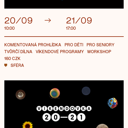
20/09
→
21/09
10:00
17:00
KOMENTOVANÁ PROHLÍDKA
PRO DĚTI
PRO SENIORY
TVŮRČÍ DÍLNA
VÍKENDOVÉ PROGRAMY
WORKSHOP
160 CZK
SFÉRA