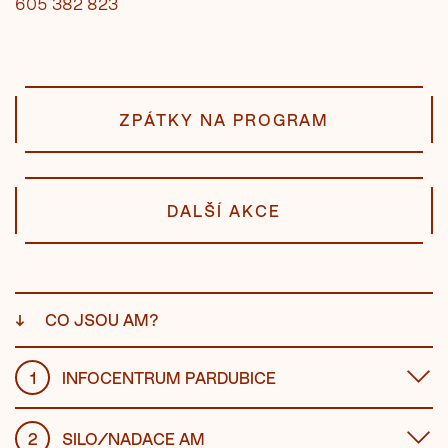
605 382 823
ZPÁTKY NA PROGRAM
DALŠÍ AKCE
↓
CO JSOU AM?
1
INFOCENTRUM PARDUBICE
2
SILO/NADACE AM