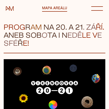
Automatické mlýny
MAPA AREÁLU
PROG
R
AM
NA 2
0.
A 21
. ZÁ
ŘÍ.
ANEB
SOB
O
TA
I N
EDĚ
LE V
E
SF
É
Ř
E!