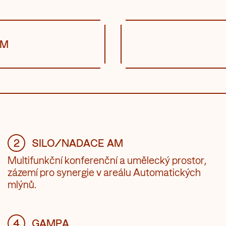
AM
2
SILO/NADACE AM
Multifunkční konferenční a umělecký prostor,
zázemí pro synergie v areálu Automatických
mlýnů.
4
GAMPA