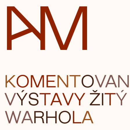
Automatické mlýny
K
OME
NT
O
VAN
V
ÝS
TA
VY
Ž
I
T
Ý
WA
RHO
L
A