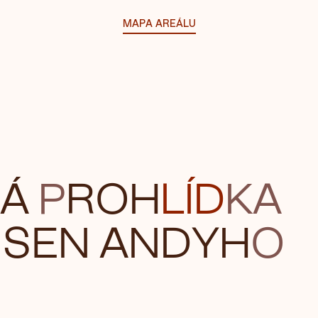
MAPA AREÁLU
Á
P
RO
H
LÍ
D
KA
S
EN A
NDYH
O