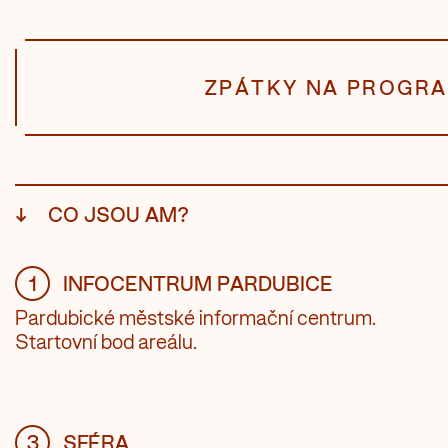
ZPÁTKY NA PROGR
↓
CO JSOU AM?
1
INFOCENTRUM PARDUBICE
Pardubické městské informační centrum.
Startovní bod areálu.
3
SFÉRA