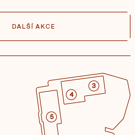
DALŠÍ AKCE
3
4
5