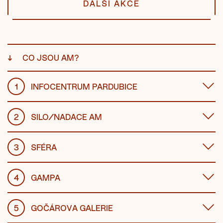
DALŠÍ AKCE
↓
CO JSOU AM?
1
INFOCENTRUM PARDUBICE
2
SILO/NADACE AM
3
SFÉRA
4
GAMPA
5
GOČÁROVA GALERIE