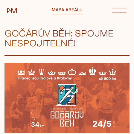
Automatické mlýny
MAPA AREÁLU
G
OČÁ
RŮV
BĚ
H:
SP
OJME
N
ESPO
JIT
ELN
É
!