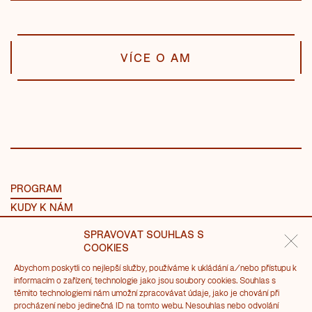
VÍCE O AM
PROGRAM
KUDY K NÁM
NÁVŠTĚVA
SPRAVOVAT SOUHLAS S
O MLÝNECH
COOKIES
Abychom poskytli co nejlepší služby, používáme k ukládání a/nebo přístupu k
PRONÁJMY
informacím o zařízení, technologie jako jsou soubory cookies. Souhlas s
těmito technologiemi nám umožní zpracovávat údaje, jako je chování při
SVATBA V AM
procházení nebo jedinečná ID na tomto webu. Nesouhlas nebo odvolání