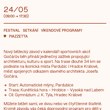
24/05
(09:00
→
17:30)
FESTIVAL
SETKÁNÍ
VÍKENDOVÉ PROGRAMY
PIAZZETTA
Nový běžecký závod v kalendáři sportovních akcí!
Gočárův běh přináší jedinečný zážitek propojující
architekturu, kulturu a sport. Na trase dlouhé 34 km se
podíváte na ikonická místa Pardubic i Hradce Králové,
měst spojených odkazem slavného architekta Josefa
Gočára.
🔹 Start: Automatické mlýny, Pardubice
🔹 Trasa: Kunětická hora – Hrobice – Vysoká nad Labem
🔹 Cíl: Gymnázium J. K. Tyla, Hradec Králové
Můžete běžet sami, ve dvou nebo ve čtyřčlenné štafetě.
Kromě závodu vás čeká doprovodný program pro děti v